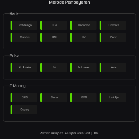
Metode Pembayaran
Bank
Cimb Niaga
BCA
Danamon
Permata
Mandiri
BNI
BRI
Panin
Pulsa
XL Axiata
Tri
Telkomsel
Axis
E-Money
QRIS
Dana
OVO
LinkAja
Gopay
©2026
asiajp23
. All rights reserved | 18+