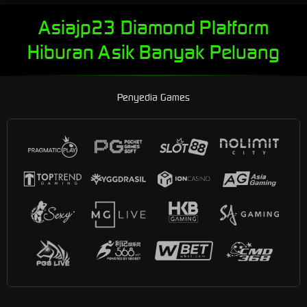
Asiajp23 Diamond Platform
Hiburan Asik Banyak Peluang
Penyedia Games